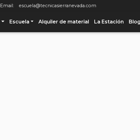
Email:
escuela@tecnicasierranevada.com
Escuela
Alquiler de material
La Estación
Blo