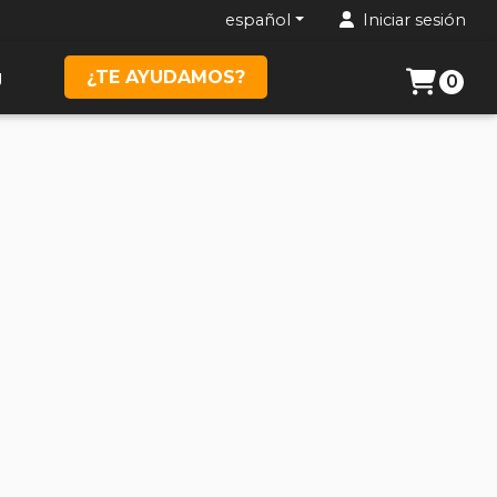
español
Iniciar sesión
g
¿TE AYUDAMOS?
0